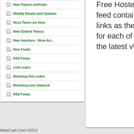
Free Hoste
New Payout methods
feed contai
Weekly Emails and Updates
Ross Twins are Here
links as t
New Embed Videos
for each of
New Interface - More Ad...
the latest 
New Feeds
RSS Feeds
Link codes
8teenboy link codes
8teenboy.com relaunch
RSS Feeds
HelixCash.Com ©2012