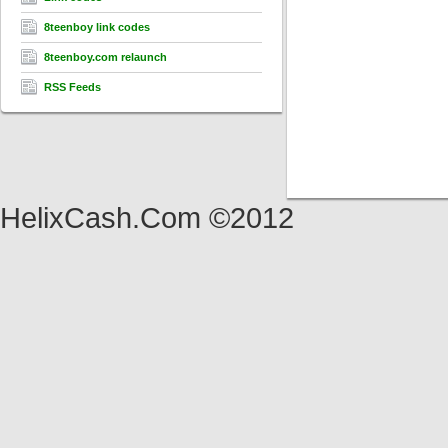
8teenboy link codes
8teenboy.com relaunch
RSS Feeds
HelixCash.Com ©2012